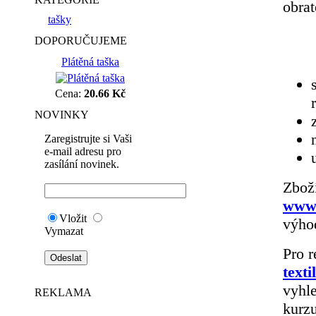
obra
tašky
DOPORUČUJEME
Plátěná taška
Cena:
20.66 Kč
NOVINKY
Zaregistrujte si Vaši
e-mail adresu pro
zasílání novinek.
Zbož
www.
Vložit
výho
Vymazat
Pro r
texti
vyhle
REKLAMA
kurzu