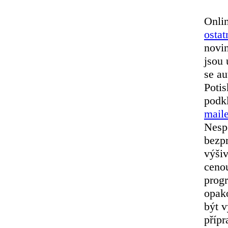
Onlin
ostat
novi
jsou
se au
Potis
podkl
mai
Nesp
bezpr
výšiv
cenou
progr
opako
být v
přípr