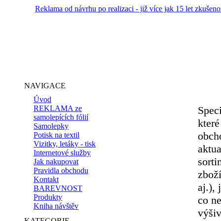
Reklama od návrhu po realizaci - již více jak 15 let zkušeno
NAVIGACE
Úvod
REKLAMA ze
Speci
samolepících fólií
které
Samolepky
obch
Potisk na textil
Vizitky, letáky - tisk
aktua
Internetové služby
sorti
Jak nakupovat
Pravidla obchodu
zboží
Kontakt
aj.),
BAREVNOST
Produkty
co ne
Kniha návštěv
výšiv
KATEGORIE