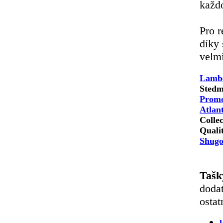
každ
Pro r
díky
velmi
Lambe
Sted
Promo
Atlant
Colle
Qualit
Shugo
Tašk
dodat
ostat